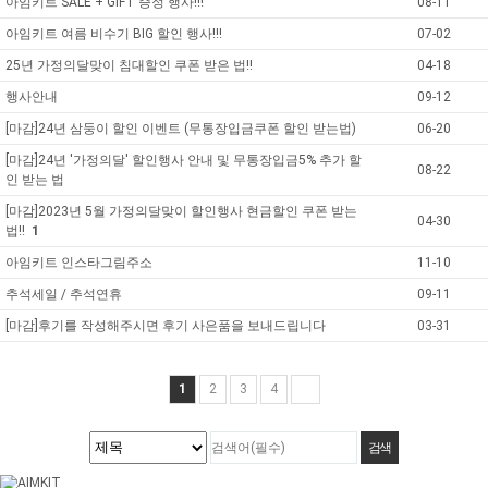
아임키트 SALE + GIFT 증정 행사!!!
08-11
아임키트 여름 비수기 BIG 할인 행사!!!
07-02
25년 가정의달맞이 침대할인 쿠폰 받은 법!!
04-18
행사안내
09-12
[마감]24년 삼둥이 할인 이벤트 (무통장입금쿠폰 할인 받는법)
06-20
[마감]24년 '가정의달' 할인행사 안내 및 무통장입금5% 추가 할
08-22
인 받는 법
[마감]2023년 5월 가정의달맞이 할인행사 현금할인 쿠폰 받는
04-30
법!!
1
아임키트 인스타그림주소
11-10
추석세일 / 추석연휴
09-11
[마감]후기를 작성해주시면 후기 사은품을 보내드립니다
03-31
1
2
3
4