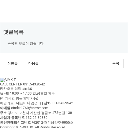
댓글목록
등록된 댓글이 없습니다.
이전글
다음글
목록
CALL CENTER 031.543.9542
카카오톡 상담 aimkit
월~토 10:00 ~ 17:00
일,공휴일 휴무
(이외시간 방문예약 가능)
아임키트
|
대표이사
김경래
|
전화
031-543-9542
이메일
aimkit1760@naver.com
주소
경기도 포천시 가산면 정금로 473번길 130
사업자 등록번호
132-25-80380
통신판매업신고번호
제2012-경기남양주-0055호
Copyright © 아임키트. All Rights Reserved.