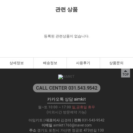
관련 상품
등록된 관련상품이 없습니다.
상세정보
배송정보
사용후기
상품문의
CALL CENTER 031.543.9542
카카오톡 상담 aimkit
월~토 10:00 ~ 17:00
일,공휴일 휴무
(이외시간 방문예약 가능)
아임키트
|
대표이사
김경래
|
전화
031-543-9542
이메일
aimkit1760@naver.com
주소
경기도 포천시 가산면 정금로 473번길 130