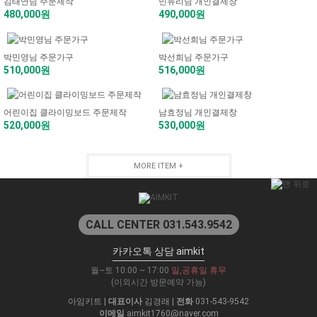
김태연님 주문제작
민유리님 개인결제창
480,000원
490,000원
박민영님 주문가구
박선희님 주문가구
510,000원
516,000원
어린이집 클라이밍보드 주문제작
남효정님 개인결제창
520,000원
530,000원
MORE ITEM +
CALL CENTER 031.543.9542
카카오톡 상담 aimkit
월~토 10:00 ~ 17:00
일,공휴일 휴무
(이외시간 방문예약 가능)
아임키트
|
대표이사
김경래
|
전화
031-543-9542
이메일
aimkit1760@naver.com