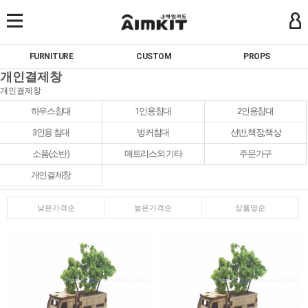
FURNITURE
CUSTOM
PROPS
개인결제창
개인결제창
하우스침대
1인용침대
2인용침대
3인용 침대
벙커침대
선반,책장,책상
소품(소반)
매트리스외 기타
주문가구
개인결제창
낮은가격순
높은가격순
상품명순